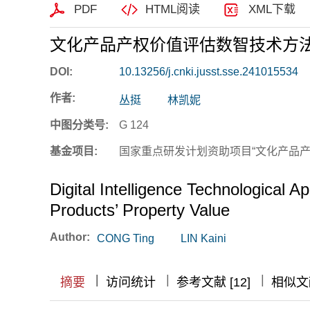
PDF
HTML阅读
XML下载
文化产品产权价值评估数智技术方
DOI:
10.13256/j.cnki.jusst.sse.241015534
作者:
丛挺
林凯妮
中图分类号:
G 124
基金项目:
国家重点研发计划资助项目“文化产品产权价
Digital Intelligence Technological 
Products’ Property Value
Author:
CONG Ting
LIN Kaini
|
|
|
|
摘要
访问统计
参考文献 [12]
相似文献