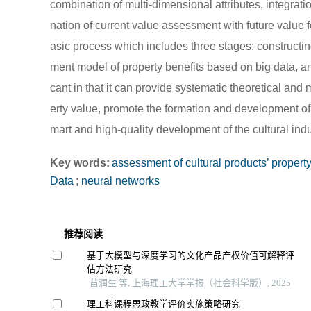
combination of multi-dimensional attributes, integrat
nation of current value assessment with future value 
asic process which includes three stages: constructin
ment model of property benefits based on big data, an
cant in that it can provide systematic theoretical and
erty value, promote the formation and development of 
mart and high-quality development of the cultural indu
Key words:
assessment of cultural products’ propert
Data
;
neural networks
推荐阅读
基于大模型与深度学习的文化产品产权价值可解释评
估方法研究
苗润生 等, 上海理工大学学报（社会科学版）, 2025
理工科课程思政教学评价实施策略研究