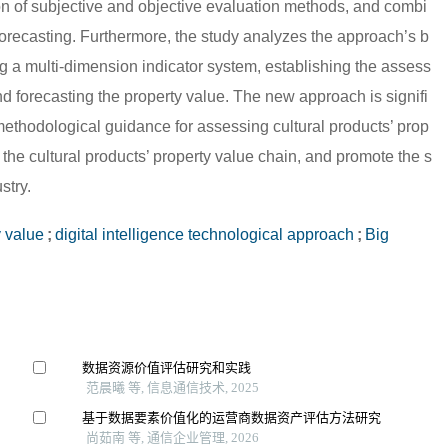
ion of subjective and objective evaluation methods, and combi
forecasting. Furthermore, the study analyzes the approach’s b
g a multi-dimension indicator system, establishing the assess
d forecasting the property value. The new approach is signifi
 methodological guidance for assessing cultural products’ prop
the cultural products’ property value chain, and promote the s
stry.
y value
;
digital intelligence technological approach
;
Big
数据资源价值评估研究和实践
范晨曦 等, 信息通信技术, 2025
基于数据要素价值化的运营商数据资产评估方法研究
尚茹南 等, 通信企业管理, 2026