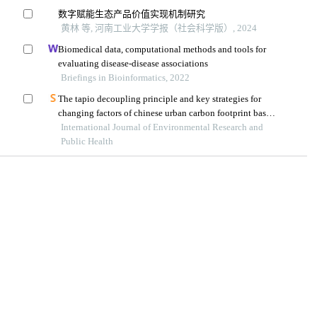
数字赋能生态产品价值实现机制研究
黄林 等, 河南工业大学学报（社会科学版）, 2024
Biomedical data, computational methods and tools for
evaluating disease-disease associations
Briefings in Bioinformatics, 2022
The tapio decoupling principle and key strategies for
changing factors of chinese urban carbon footprint based
on cloud computing
International Journal of Environmental Research and
Public Health