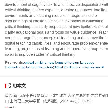
development of cognitive skills and affective dispositions wit
critical thinking in three aspects: learning resources, intellige
environments and teaching models. In response to the
shortcomings of traditional English textbooks in cultivating
critical thinking, the study proposes that new textbooks shou
clarify educational goals and focus on value guidance. Teac
need to change their concepts of teaching and improve their
digital teaching capabilities, and encourage problem-oriente
learning, project-based learning and cooperative group lear
so as to improve students’ critical thinking.
Key words:
;
critical thinking
new forms of foreign language
;
;
textbooks
digital transformation
digital intelligence empowerment
引用本文
黄芳.新形态外语教材背景下数智赋能大学生思辨能力培养研
[J].上海理工大学学报（社科版）,2025,47(1):29-35.