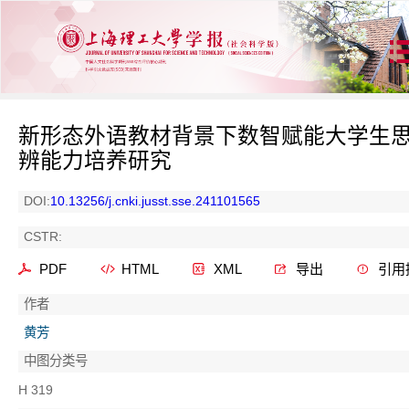
新形态外语教材背景下数智赋能大学生
辨能力培养研究
DOI:
10.13256/j.cnki.jusst.sse.241101565
CSTR:
PDF
HTML
XML
导出
引用
作者
黄芳
中图分类号
H 319