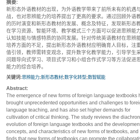
摘要:
新形态外语教材的出现，为外语教学带来了前所未有的机遇
战，也对思辨能力的培养提出了更高的要求。通过回顾外语
的历时演变和新形态教材的发展、概念及特征，发现新形态
在学习资源、智能环境、教学模式三个方面可以促进思辨能
认知技能与情感特质的协同发展。针对传统英语教材在思辨
培养方面的不足，提出新形态外语教材应明确育人目标，注
值引领，教师需转变观念，提升数字化教学能力，引导学生
问题导向式学习、项目式学习和小组合作式学习等方法促进
能力的综合培养。
关键词:
;
;
;
思辨能力
新形态教材
数字化转型
数智赋能
Abstract:
The emergence of new forms of foreign language textbooks 
brought unprecedented opportunities and challenges to fore
language teaching, and has also set higher demands for
cultivation of critical thinking. The study reviews the diachron
evolution of foreign language textbooks and the development
concepts, and characteristics of new forms of textbooks, and i
finds that new forms of textbooks can promote the collaborat