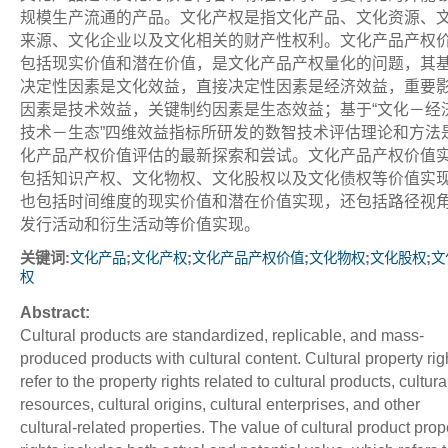
规模生产流通的产品。文化产权是指文化产品、文化资源、
来源、文化企业以及文化相关的财产性权利。文化产品产权
包括现实价值和潜在价值，是文化产品产权量化的问题，其
决定性因素是文化效益，直接决定性因素是经济效益，重要
因素是技术效益，关键制约因素是生态效益；基于“文化－经
技术－生态”四维效益指标所研发的数智技术评估理论和方法
化产品产权价值评估的最新探索和尝试。文化产品产权价值
包括知识产权、文化物权、文化股权以及文化债权等价值实
也包括时间维度的现实价值和潜在价值实现，还包括路径视
发行活动和衍生活动等价值实现。
关键词:
;
;
;
;
;
文化产品
文化产权
文化产品产权价值
文化物权
文化股权
文
权
Abstract:
Cultural products are standardized, replicable, and mass-
produced products with cultural content. Cultural property rig
refer to the property rights related to cultural products, cultura
resources, cultural origins, cultural enterprises, and other
cultural-related properties. The value of cultural product prop