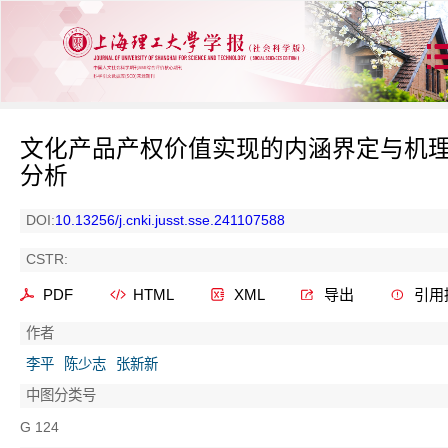
文化产品产权价值实现的内涵界定与机
分析
DOI:
10.13256/j.cnki.jusst.sse.241107588
CSTR:
PDF
HTML
XML
导出
引用
作者
李平
陈少志
张新新
中图分类号
G 124