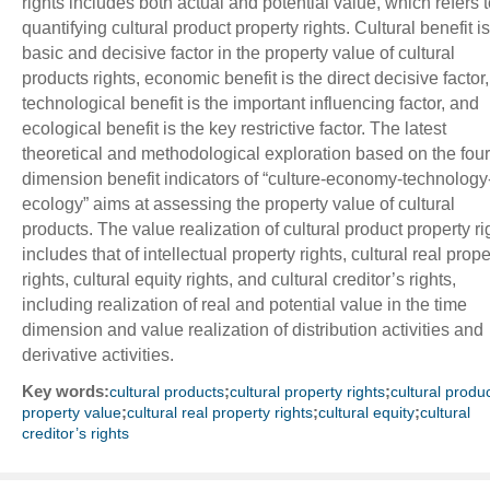
rights includes both actual and potential value, which refers t
quantifying cultural product property rights. Cultural benefit is
basic and decisive factor in the property value of cultural
products rights, economic benefit is the direct decisive factor,
technological benefit is the important influencing factor, and
ecological benefit is the key restrictive factor. The latest
theoretical and methodological exploration based on the four
dimension benefit indicators of “culture-economy-technology
ecology” aims at assessing the property value of cultural
products. The value realization of cultural product property ri
includes that of intellectual property rights, cultural real prope
rights, cultural equity rights, and cultural creditor’s rights,
including realization of real and potential value in the time
dimension and value realization of distribution activities and
derivative activities.
Key words:
;
;
cultural products
cultural property rights
cultural produc
;
;
;
property value
cultural real property rights
cultural equity
cultural
creditor’s rights