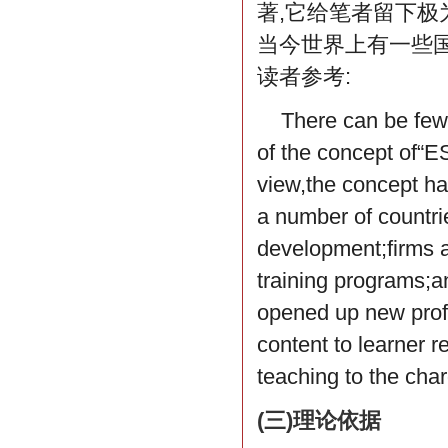
著,它给笔者留下极
当今世界上有一些国
读者参考:
There can be few
of the concept of“E
view,the concept has
a number of countrie
development;firms an
training programs;an
opened up new profe
content to learner 
teaching to the cha
(三)理论依据