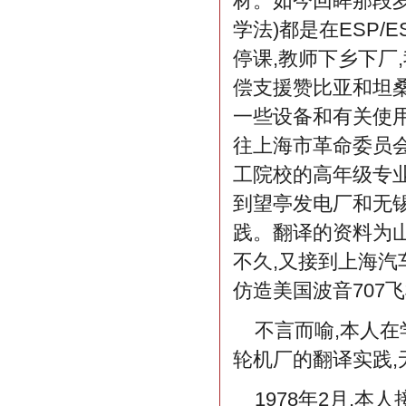
材。如今回眸那段岁
学法)都是在ESP/
停课,教师下乡下厂
偿支援赞比亚和坦桑
一些设备和有关使
往上海市革命委员会
工院校的高年级专
到望亭发电厂和无
践。翻译的资料为
不久,又接到上海汽
仿造美国波音707
不言而喻,本人
轮机厂的翻译实践,
1978年2月,