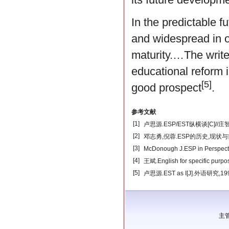
In the predictable f
and widespread in o
maturity.…The write
educational reform i
[5]
good prospect
.
参考文献
[
1
]
卢思源.ESP/EST纵横谈[C]/
[
2
]
邓志勇,倪蓉.ESP的历史,现状与前
[
3
]
McDonough J.ESP in Perspecti
[
4
]
王斌.English for specific purpos
[
5
]
卢思源.EST as I[J].外语研究,1991