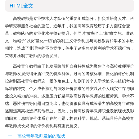
HTML全文
高校教师是专业技术人才队伍的重要组成部分，担负着培育人才、科
学研究和服务社会的重任。近年来，我国高等教育经历了多方面综合变
革，教师队伍的专业化水平得到提升。但同时“效率至上”和“唯文凭、唯论
文、唯帽子”以及“量化一切”的功利主义评价制度与高校教育和学术的本质
相悖，造成了非理性的不良竞争，催生了诸多急功近利的学术不端行为，
束缚并压制了教师的综合发展。
高校青年教师由于其发展阶段和自身特性成为聚焦当今高校教师评价
与教师发展失谐矛盾冲突的特殊群体。过高的考核标准、僵化的评价机制
投射到高校青年教师这一团体角色上，加剧了其个人学术追求与组织考核
标准的冲突、个人成长预期与绩效评价要求的冲突以及个人现实生存与职
业投入精力的冲突。多重压力积聚导致高校青年教师的过度劳累、学术不
端、恶性伤害等问题日益突出，也使得很多具有成长潜力的高校青年教师
逐渐远离高校选择其他行业。因此，分析高校青年教师职业发展现状及影
响因素，总结评价体系存在的问题，构建科学、规范、系统且符合高校青
年教师成长规律的评价机制具有重要意义。
一. 高校青年教师发展的现状