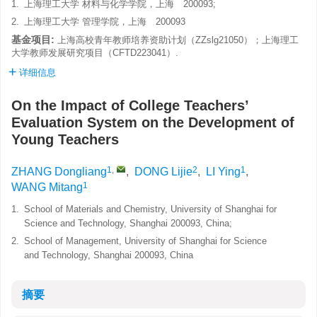
1.
上海理工大学 材料与化学学院，上海 200093;
2.
上海理工大学 管理学院，上海 200093
基金项目:
上海高校青年教师培养资助计划（ZZslg21050）；上海理工
大学教师发展研究项目（CFTD223041）.
详细信息
On the Impact of College Teachers’
Evaluation System on the Development of
Young Teachers
1
,
2
1
ZHANG Dongliang
,
DONG Lijie
,
LI Ying
,
1
WANG Mitang
1.
School of Materials and Chemistry, University of Shanghai for
Science and Technology, Shanghai 200093, China;
2.
School of Management, University of Shanghai for Science
and Technology, Shanghai 200093, China
摘要