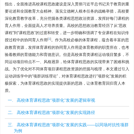
指出，全面推进高校课程思政建设是深入贯彻习近平总书记关于教育的重
要论述和全国教育大会精神、落实立德树人根本任务的战略举措，高校要
深化教育教学改革，充分挖掘各类课程思想政治资源，发挥好每门课程的
育人作用，全面提高人才培养质量。高校的思想政治教育经历了从“思政
课程”到“课程思政”的过渡和转变，进一步明确和强调了专业课程在知识传
[
1
]
授过程中的协同育人作用
。作为高校必修的体育课程，蕴含着丰富的思
政教育资源，发挥体育课程的协同育人作用是体育教师的职责所在，也考
验着教师的育德能力和育德意识。但是高校体育类课程运动项目繁多，不
同运动项目特点不一、风格迥异，给体育课程思政的实现带来了困难和挑
战。为了优化对不同体育项目课程思政资源的挖掘与梳理，本文通过引入
运动训练学中的“项群训练理论”，对体育课程思政进行“项群化”发展的积
极探索，为体育课程思政的实现提供新的思路，让体育教育回归育人本
质。
一. 高校体育课程思政“项群化”发展的逻辑审视
二. 高校体育课程思政“项群化”发展的实现路径
三. 高校体育课程思政“项群化”发展的实践——以同场对抗性项群
为例