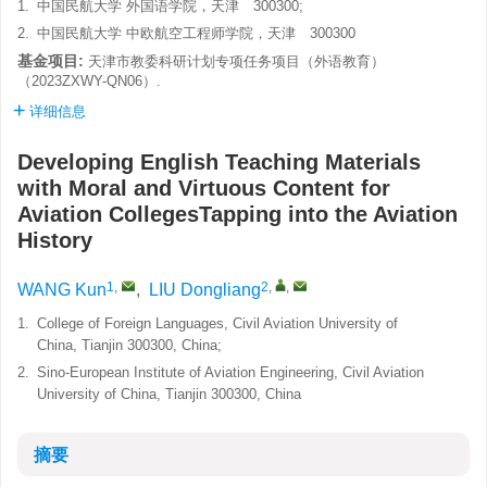
1.
中国民航大学 外国语学院，天津 300300;
2.
中国民航大学 中欧航空工程师学院，天津 300300
基金项目:
天津市教委科研计划专项任务项目（外语教育）
（2023ZXWY-QN06）.
详细信息
Developing English Teaching Materials
with Moral and Virtuous Content for
Aviation CollegesTapping into the Aviation
History
1
,
2
,
,
WANG Kun
,
LIU Dongliang
1.
College of Foreign Languages, Civil Aviation University of
China, Tianjin 300300, China;
2.
Sino-European Institute of Aviation Engineering, Civil Aviation
University of China, Tianjin 300300, China
摘要