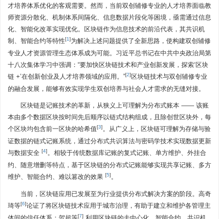
才培养体系优化的客观需要。然而，当前双创辅修专业的人才培养面临教
师资源分散化、机制体系间隔化、信息数据片段化等困境，亟需通过信息
化、智能化改革实现优化。区块链作为信息技术的前沿代表，其共识机
[
1
]
制、智能合约等特性
为解决上述问题提供了全新思路，使构建双创辅修
专业人才资源管理生态体系成为可能。习近平总书记在中共中央政治局第
十八次集体学习中强调：“要加快区块链技术和产业创新发展，探索‘区块
[
2
]
链 +’在创新创业及人才培养领域的应用。”
区块链技术与双创辅修专业
的融合发展，能够有效实现学生双创培养与社会人才需求的无缝对接。
区块链是记账技术的革新，从狭义上可理解为分布式账本 —— 该账
本由多个数据区块按时间先后顺序以链式结构组成，且除创世区块外，每
[
3
]
个区块均包含前一区块的哈希值
。从广义上，区块链可理解为存储与验
证数据的链式记账系统，通过分布式共识算法与密码学技术实现数据更新
[
4
]
与数据安全
。相较于传统数据库记账的复式记账、单方维护、外挂合
约、随意增删等特点，基于区块链的分布式记账能够实现共享记账、多方
[
5
]
维护、智能合约、难以篡改的效果
。
当前，区块链应用已发展至为行业提供分布式解决方案的阶段。高奇
[
6
]
琦等
论证了将区块链技术应用于城市治理，有助于建立和维护各管理主
[
7
]
体间的信任体系；贺超等
利用区块链的去中心化、智能合约、共识机