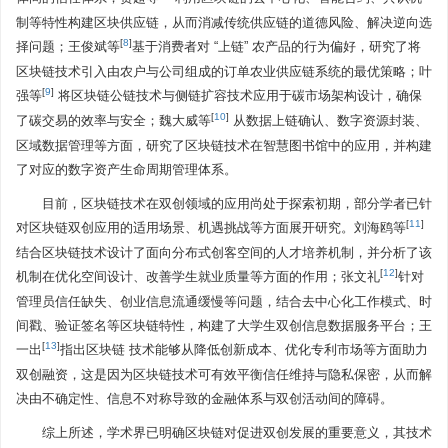
制等特性构建区块供应链，从而消减传统供应链的道德风险、解决逆向选
[
8
]
择问题；王俊斌等
基于消费者对 “上链” 农产品的行为偏好，研究了将
区块链技术引入由农户与公司组成的订单农业供应链系统的最优策略；叶
[
9
]
强等
将区块链公链技术与侧链扩容技术应用于碳市场架构设计，确保
[
10
]
了碳交易的效率与安全；魏大威等
从数据上链确认、数字资源封装、
区域数据管理等方面，研究了区块链技术在智慧图书馆中的应用，并构建
了对应的数字资产生命周期管理体系。
目前，区块链技术在双创领域的应用尚处于探索初期，部分学者已针
[
11
]
对区块链双创应用的适用场景、机遇挑战等方面展开研究。刘海鸥等
结合区块链技术设计了面向分布式创客空间的人才培养机制，并分析了该
[
12
]
机制在优化空间设计、改善学生就业质量等方面的作用；张文礼
针对
管理员信任缺失、创业信息流通缓慢等问题，结合去中心化工作模式、时
间戳、验证签名等区块链特性，构建了大学生双创信息数据服务平台；王
[
13
]
一出
指出区块链 技术能够从降低创新成本、优化专利市场等方面助力
双创融资，这是因为区块链技术可有效平衡信任维持与隐私保密，从而解
决由不确定性、信息不对称导致的金融体系与双创活动间的障碍。
综上所述，学术界已明确区块链对促进双创发展的重要意义，其技术