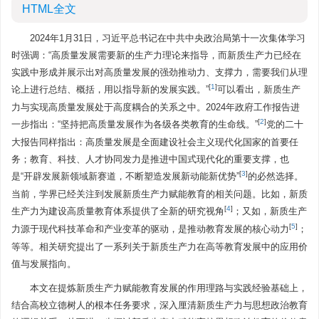
HTML全文
2024年1月31日，习近平总书记在中共中央政治局第十一次集体学习
时强调：“高质量发展需要新的生产力理论来指导，而新质生产力已经在
实践中形成并展示出对高质量发展的强劲推动力、支撑力，需要我们从理
[
1
]
论上进行总结、概括，用以指导新的发展实践。”
可以看出，新质生产
力与实现高质量发展处于高度耦合的关系之中。2024年政府工作报告进
[
2
]
一步指出：“坚持把高质量发展作为各级各类教育的生命线。”
党的二十
大报告同样指出：高质量发展是全面建设社会主义现代化国家的首要任
务；教育、科技、人才协同发力是推进中国式现代化的重要支撑，也
[
3
]
是“开辟发展新领域新赛道，不断塑造发展新动能新优势”
的必然选择。
当前，学界已经关注到发展新质生产力赋能教育的相关问题。比如，新质
[
4
]
生产力为建设高质量教育体系提供了全新的研究视角
；又如，新质生产
[
5
]
力源于现代科技革命和产业变革的驱动，是推动教育发展的核心动力
；
等等。相关研究提出了一系列关于新质生产力在高等教育发展中的应用价
值与发展指向。
本文在提炼新质生产力赋能教育发展的作用理路与实践经验基础上，
结合高校立德树人的根本任务要求，深入厘清新质生产力与思想政治教育