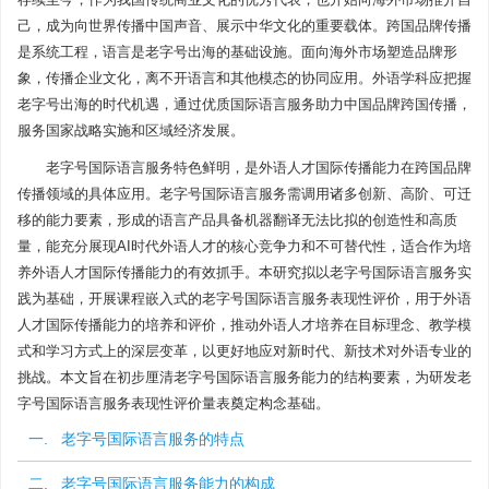
己，成为向世界传播中国声音、展示中华文化的重要载体。跨国品牌传播
是系统工程，语言是老字号出海的基础设施。面向海外市场塑造品牌形
象，传播企业文化，离不开语言和其他模态的协同应用。外语学科应把握
老字号出海的时代机遇，通过优质国际语言服务助力中国品牌跨国传播，
服务国家战略实施和区域经济发展。
老字号国际语言服务特色鲜明，是外语人才国际传播能力在跨国品牌
传播领域的具体应用。老字号国际语言服务需调用诸多创新、高阶、可迁
移的能力要素，形成的语言产品具备机器翻译无法比拟的创造性和高质
量，能充分展现AI时代外语人才的核心竞争力和不可替代性，适合作为培
养外语人才国际传播能力的有效抓手。本研究拟以老字号国际语言服务实
践为基础，开展课程嵌入式的老字号国际语言服务表现性评价，用于外语
人才国际传播能力的培养和评价，推动外语人才培养在目标理念、教学模
式和学习方式上的深层变革，以更好地应对新时代、新技术对外语专业的
挑战。本文旨在初步厘清老字号国际语言服务能力的结构要素，为研发老
字号国际语言服务表现性评价量表奠定构念基础。
一. 老字号国际语言服务的特点
二. 老字号国际语言服务能力的构成