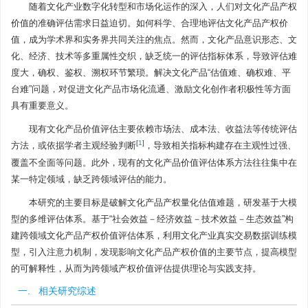
随着文化产业数字化转型和市场化运作的深入，人们对文化产品产权
价值的准确评估需求日益迫切。如何科学、合理地评估文化产品产权价
值，成为学术界和实务界共同关注的焦点。然而，文化产品意识形态、文
化、经济、技术等多重属性交织，缺乏统一的评估指标体系，导致评估难
度大，确权、鉴权、溯权环节繁琐。解决文化产品“估值难、确权难、平
台难”问题，对促进文化产品市场化流通、激励文化创作者积极性等方面
具有重要意义。
现有文化产品价值评估主要依赖市场法、成本法、收益法等传统评估
[
1
]
方法，或依据学者主观经验判断
，导致相关指标构建存在主观性过强、
覆盖不全面等问题。此外，现有的文化产品价值评估体系方法往往集中在
某一特定领域，缺乏跨领域评估的能力。
本研究的主要目标是破解文化产品产权量化估值难题，研发基于大模
型的多维评估体系。基于“社会效益－经济效益－技术效益－生态效益”构
建跨领域文化产品产权价值评估体系，利用文化产业真实交易数据训练模
型，引入注意力机制，发现影响文化产品产权价值的主要节点，提高模型
的可解释性，从而为跨领域产权价值评估提供理论与实践支持。
一. 相关研究综述