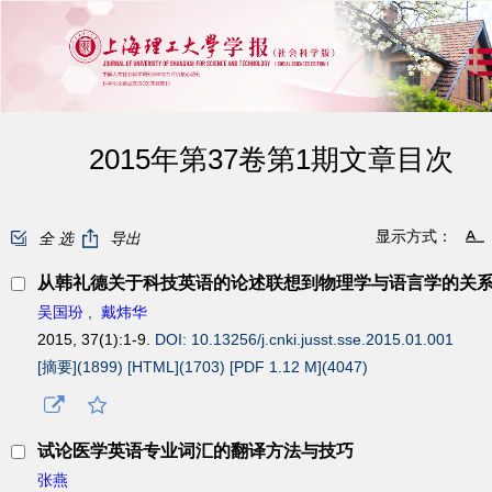
2015年第37卷第1期文章目次
显示方式：
全 选
导出
从韩礼德关于科技英语的论述联想到物理学与语言学的关
吴国玢
,
戴炜华
2015, 37(1):1-9.
DOI: 10.13256/j.cnki.jusst.sse.2015.01.001
[摘要](
1899
)
[HTML](
1703
)
[PDF 1.12 M](
4047
)
试论医学英语专业词汇的翻译方法与技巧
张燕