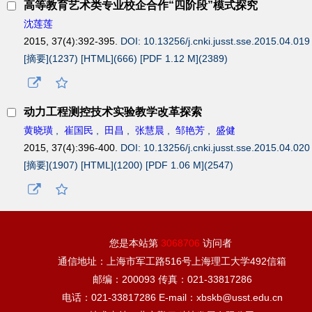
高等教育艺术类专业校企合作“四阶段”模式探究
沈莲莲
2015, 37(4):392-395.
DOI: 10.13256/j.cnki.jusst.sse.2015.04.019
[摘要](
1237
)
[HTML](
666
)
[PDF 1.12 M](
2389
)
动力工程测控技术实验教学改革探索
黄晓璜
,
崔国民
,
田昌
,
张慧晨
,
邹艳芳
,
盛健
2015, 37(4):396-400.
DOI: 10.13256/j.cnki.jusst.sse.2015.04.020
[摘要](
1907
)
[HTML](
1200
)
[PDF 1.06 M](
2547
)
您是本站第
3068706
访问者
通信地址：上海市军工路516号上海理工大学492信箱
邮编：200093 传真：021-33817286
电话：021-33817286 E-mail：xbskb@usst.edu.cn