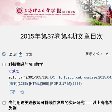
2015年第37卷第4期文章目次
显示方式：
全 选
导出
科技翻译与MTI教学
方梦之
2015, 37(4):301-305,316.
DOI: 10.13256/j.cnki.jusst.sse.2015.04
[摘要](
1285
)
[HTML](
968
)
[PDF 2.17 M](
2896
)
专门用途英语教师可持续性发展的实证研究——以上海电
为例