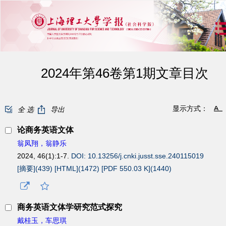
2024年第46卷第1期文章目次
显示方式：
全 选
导出
论商务英语文体
翁凤翔，翁静乐
2024, 46(1):1-7.
DOI: 10.13256/j.cnki.jusst.sse.240115019
[摘要](
439
)
[HTML](
1472
)
[PDF 550.03 K](
1440
)
商务英语文体学研究范式探究
戴桂玉，车思琪