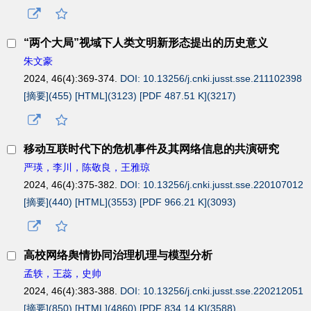
“两个大局”视域下人类文明新形态提出的历史意义
朱文豪
2024, 46(4):369-374.
DOI: 10.13256/j.cnki.jusst.sse.211102398
[摘要](
455
)
[HTML](
3123
)
[PDF 487.51 K](
3217
)
移动互联时代下的危机事件及其网络信息的共演研究
严瑛，李川，陈敬良，王雅琼
2024, 46(4):375-382.
DOI: 10.13256/j.cnki.jusst.sse.220107012
[摘要](
440
)
[HTML](
3553
)
[PDF 966.21 K](
3093
)
高校网络舆情协同治理机理与模型分析
孟轶，王蕊，史帅
2024, 46(4):383-388.
DOI: 10.13256/j.cnki.jusst.sse.220212051
[摘要](
850
)
[HTML](
4860
)
[PDF 834.14 K](
3588
)