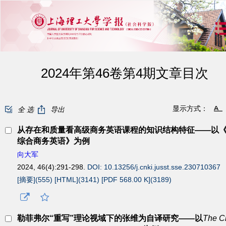
2024年第46卷第4期文章目次
显示方式：
全 选
导出
从存在和质量看高级商务英语课程的知识结构特征——以
综合商务英语》为例
向大军
2024, 46(4):291-298.
DOI: 10.13256/j.cnki.jusst.sse.230710367
[摘要](
555
)
[HTML](
3141
)
[PDF 568.00 K](
3189
)
勒菲弗尔“重写”理论视域下的张维为自译研究——以
The C