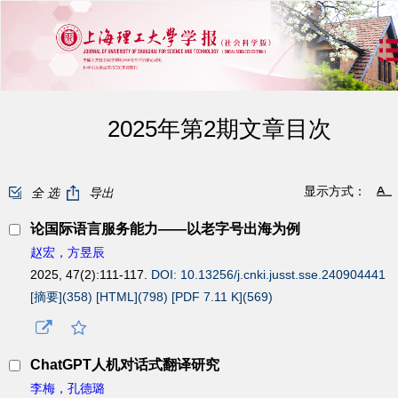
2025年第2期文章目次
显示方式：
全 选
导出
论国际语言服务能力——以老字号出海为例
赵宏，方昱辰
2025, 47(2):111-117.
DOI: 10.13256/j.cnki.jusst.sse.240904441
[摘要](
358
)
[HTML](
798
)
[PDF 7.11 K](
569
)
ChatGPT人机对话式翻译研究
李梅，孔德璐