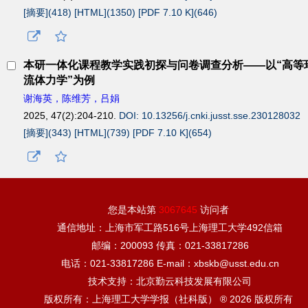
[摘要](
418
)
[HTML](
1350
)
[PDF 7.10 K](
646
)
本研一体化课程教学实践初探与问卷调查分析——以“高等
流体力学”为例
谢海英，陈维芳，吕娟
2025, 47(2):204-210.
DOI: 10.13256/j.cnki.jusst.sse.230128032
[摘要](
343
)
[HTML](
739
)
[PDF 7.10 K](
654
)
您是本站第
3067645
访问者
通信地址：上海市军工路516号上海理工大学492信箱
邮编：200093 传真：021-33817286
电话：021-33817286 E-mail：xbskb@usst.edu.cn
技术支持：北京勤云科技发展有限公司
版权所有：上海理工大学学报（社科版） ® 2026 版权所有