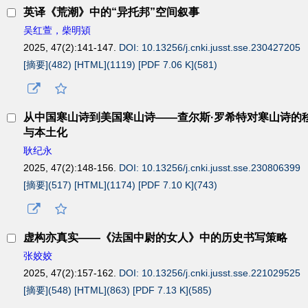
英译《荒潮》中的“异托邦”空间叙事
吴红萱，柴明熲
2025, 47(2):141-147.
DOI: 10.13256/j.cnki.jusst.sse.230427205
[摘要](
482
)
[HTML](
1119
)
[PDF 7.06 K](
581
)
从中国寒山诗到美国寒山诗——查尔斯·罗希特对寒山诗的
与本土化
耿纪永
2025, 47(2):148-156.
DOI: 10.13256/j.cnki.jusst.sse.230806399
[摘要](
517
)
[HTML](
1174
)
[PDF 7.10 K](
743
)
虚构亦真实——《法国中尉的女人》中的历史书写策略
张姣姣
2025, 47(2):157-162.
DOI: 10.13256/j.cnki.jusst.sse.221029525
[摘要](
548
)
[HTML](
863
)
[PDF 7.13 K](
585
)