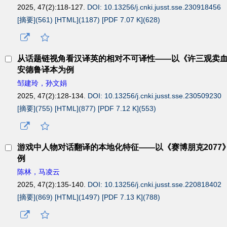
2025, 47(2):118-127.
DOI: 10.13256/j.cnki.jusst.sse.230918456
[摘要](
561
)
[HTML](
1187
)
[PDF 7.07 K](
628
)
从话题链视角看汉译英的相对不可译性——以《许三观卖
安德鲁译本为例
邹建玲，孙文娟
2025, 47(2):128-134.
DOI: 10.13256/j.cnki.jusst.sse.230509230
[摘要](
755
)
[HTML](
877
)
[PDF 7.12 K](
553
)
游戏中人物对话翻译的本地化特征——以《赛博朋克2077
例
陈林，马凌云
2025, 47(2):135-140.
DOI: 10.13256/j.cnki.jusst.sse.220818402
[摘要](
869
)
[HTML](
1497
)
[PDF 7.13 K](
788
)