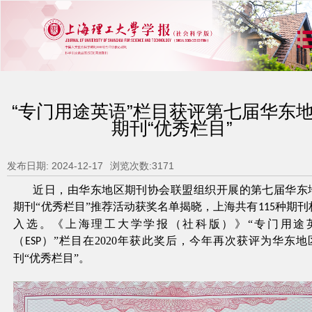
“专门用途英语”栏目获评第七届华东
期刊“优秀栏目”
发布日期: 2024-12-17
浏览次数:
3171
近日，由华东地区期刊协会联盟组织开展的第七届华东
期刊
“优秀栏目”推荐活动获奖名单揭晓，上海共有
种期刊
115
入选。《
上海理工大学学报（社科版）
》
“
专门用途
（
）
”栏目在2020年获此奖后，今年再次获评为华东地
ESP
刊“优秀栏目”。